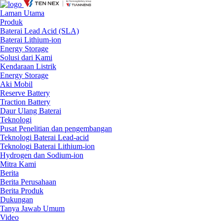
Laman Utama
Produk
Baterai Lead Acid (SLA)
Baterai Lithium-ion
Energy Storage
Solusi dari Kami
Kendaraan Listrik
Energy Storage
Aki Mobil
Reserve Battery
Traction Battery
Daur Ulang Baterai
Teknologi
Pusat Penelitian dan pengembangan
Teknologi Baterai Lead-acid
Teknologi Baterai Lithium-ion
Hydrogen dan Sodium-ion
Mitra Kami
Berita
Berita Perusahaan
Berita Produk
Dukungan
Tanya Jawab Umum
Video