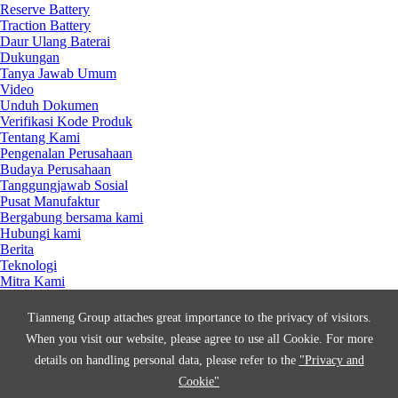
Reserve Battery
Traction Battery
Daur Ulang Baterai
Dukungan
Tanya Jawab Umum
Video
Unduh Dokumen
Verifikasi Kode Produk
Tentang Kami
Pengenalan Perusahaan
Budaya Perusahaan
Tanggungjawab Sosial
Pusat Manufaktur
Bergabung bersama kami
Hubungi kami
Berita
Teknologi
Mitra Kami
Copyright © Tianneng rechargeable battery manufacturers.
All Rights Reserved.
Tianneng Group attaches great importance to the privacy of visitors.
When you visit our website, please agree to use all Cookie. For more
details on handling personal data, please refer to the
"Privacy and
Cookie"