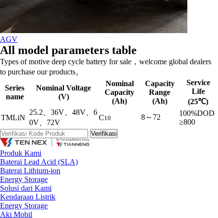
AGV
All model parameters table
Types of motive deep cycle battery for sale，welcome global dealers
to purchase our products。
Service
Nominal
Capacity
Series
Nominal Voltage
Life
Capacity
Range
name
(V)
(Ah)
(Ah)
(25℃)
25.2、36V、48V、6
100%DOD
8～72
TMLiN
C
10
≥800
0V、72V
Produk Kami
Baterai Lead Acid (SLA)
Baterai Lithium-ion
Energy Storage
Solusi dari Kami
Kendaraan Listrik
Energy Storage
Aki Mobil