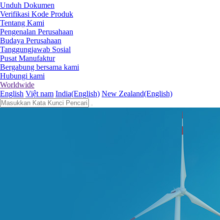
Unduh Dokumen
Verifikasi Kode Produk
Tentang Kami
Pengenalan Perusahaan
Budaya Perusahaan
Tanggungjawab Sosial
Pusat Manufaktur
Bergabung bersama kami
Hubungi kami
Worldwide
English
Việt nam
India(English)
New Zealand(English)