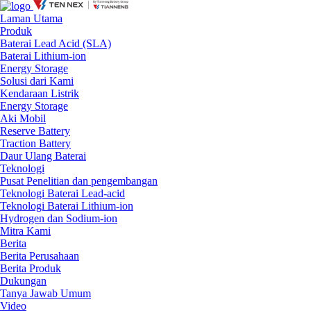
Laman Utama
Produk
Baterai Lead Acid (SLA)
Baterai Lithium-ion
Energy Storage
Solusi dari Kami
Kendaraan Listrik
Energy Storage
Aki Mobil
Reserve Battery
Traction Battery
Daur Ulang Baterai
Teknologi
Pusat Penelitian dan pengembangan
Teknologi Baterai Lead-acid
Teknologi Baterai Lithium-ion
Hydrogen dan Sodium-ion
Mitra Kami
Berita
Berita Perusahaan
Berita Produk
Dukungan
Tanya Jawab Umum
Video