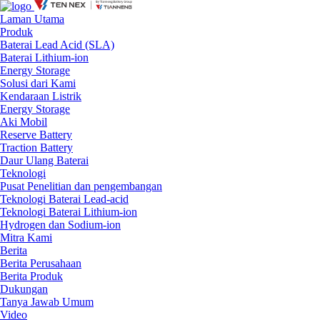
Laman Utama
Produk
Baterai Lead Acid (SLA)
Baterai Lithium-ion
Energy Storage
Solusi dari Kami
Kendaraan Listrik
Energy Storage
Aki Mobil
Reserve Battery
Traction Battery
Daur Ulang Baterai
Teknologi
Pusat Penelitian dan pengembangan
Teknologi Baterai Lead-acid
Teknologi Baterai Lithium-ion
Hydrogen dan Sodium-ion
Mitra Kami
Berita
Berita Perusahaan
Berita Produk
Dukungan
Tanya Jawab Umum
Video