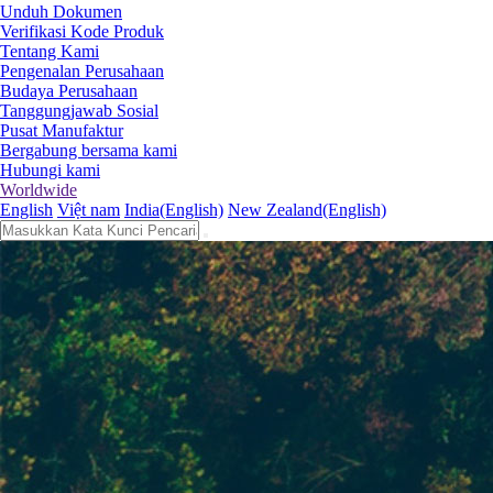
Unduh Dokumen
Verifikasi Kode Produk
Tentang Kami
Pengenalan Perusahaan
Budaya Perusahaan
Tanggungjawab Sosial
Pusat Manufaktur
Bergabung bersama kami
Hubungi kami
Worldwide
English
Việt nam
India(English)
New Zealand(English)